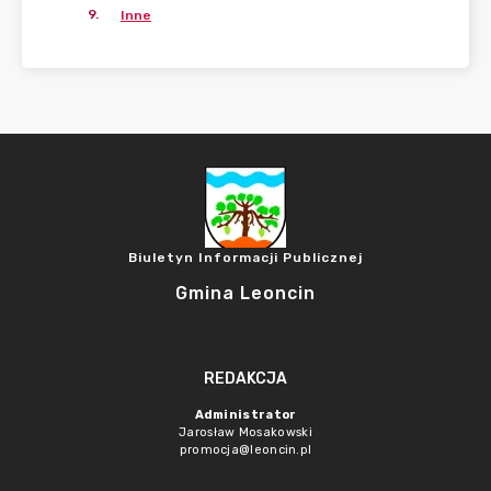
9
.
Inne
Biuletyn Informacji Publicznej
Gmina Leoncin
REDAKCJA
Administrator
Jarosław Mosakowski
promocja@leoncin.pl