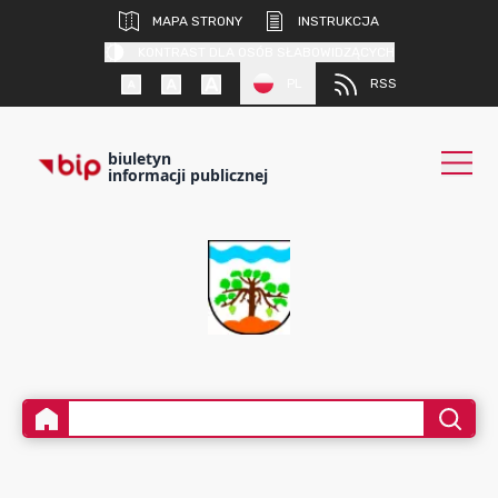
MAPA STRONY
INSTRUKCJA
KONTRAST DLA OSÓB SŁABOWIDZĄCYCH
PL
RSS
biuletyn
informacji publicznej