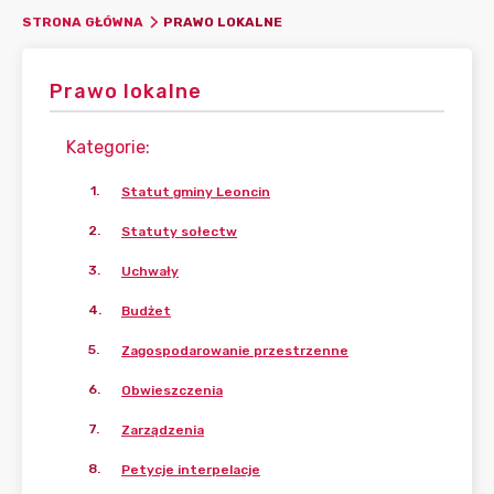
PRAWO LOKALNE
STRONA GŁÓWNA
Prawo lokalne
Kategorie
:
1
.
Statut gminy Leoncin
2
.
Statuty sołectw
3
.
Uchwały
4
.
Budżet
5
.
Zagospodarowanie przestrzenne
6
.
Obwieszczenia
7
.
Zarządzenia
8
.
Petycje interpelacje