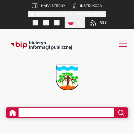
MAPA STRONY
INSTRUKCJA
KONTRAST DLA OSÓB SŁABOWIDZĄCYCH
PL
RSS
biuletyn
informacji publicznej