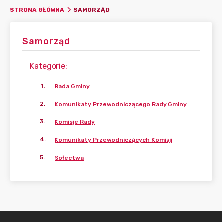
SAMORZĄD
STRONA GŁÓWNA
Samorząd
Kategorie
:
1
.
Rada Gminy
2
.
Komunikaty Przewodniczącego Rady Gminy
3
.
Komisje Rady
4
.
Komunikaty Przewodniczących Komisji
5
.
Sołectwa