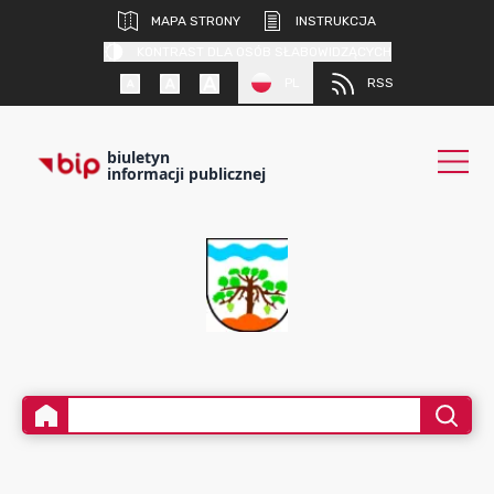
MAPA STRONY
INSTRUKCJA
KONTRAST DLA OSÓB SŁABOWIDZĄCYCH
PL
RSS
biuletyn
informacji publicznej