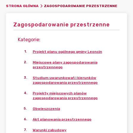
ZAGOSPODAROWANIE PRZESTRZENNE
STRONA GŁÓWNA
Zagospodarowanie przestrzenne
Kategorie
:
1
.
Projekt planu ogólnego gminy Leoncin
2
.
Miejscowe plany zagospodarowania
przestrzennego
3
.
Studium uwarunkowań i kierunków
zagospodarowania przestrzennego
4
.
Projekty miejscowych planów
zagospodarowania przestrzennego
5
.
Obwieszczenia
6
.
Akt planowania przestrzennego
7
.
Warunki zabudowy