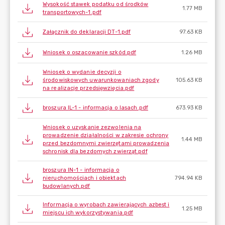
Wysokość stawek podatku od środków
1.77 MB
transportowych-1.pdf
Załącznik do deklaracji DT-1.pdf
97.63 KB
Wniosek o oszacowanie szkód.pdf
1.26 MB
Wniosek o wydanie decyzji o
środowiskowych uwarunkowaniach zgody
105.63 KB
na realizacje przedsięwzięcia.pdf
broszura IL-1 - informacja o lasach.pdf
673.93 KB
Wniosek o uzyskanie zezwolenia na
prowadzenie działalności w zakresie ochrony
1.44 MB
przed bezdomnymi zwierzętami prowadzenia
schronisk dla bezdomych zwierząt.pdf
broszura IN-1 - informacja o
nieruchomościach i obiektach
794.94 KB
budowlanych.pdf
Informacja o wyrobach zawierających azbest i
1.25 MB
miejscu ich wykorzystywania.pdf