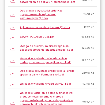
288.31 KB
zatwierdzenie podziału nieruchomości.pdf
Deklaracja o wysokości opłaty za
gospodarowanie odpadami
26.32 KB
komunalnymi(3).docx
Zgłoszenie do ewidencji szamb(1).docx
19.96 KB
STAWKI PODATKU 2025.pdf
183.68 KB
Uwaga do projektu miejscowego planu
122.07 KB
zagospodarowania przestrzennego-1.pdf
Wniosek o wydanie zaświadczenia o
122.06 KB
nadanym numerze porządkowym-1.pdf
Deklaracja dotycząca źródeł ciepła i źródeł
259.67 KB
spalania paliw - Formularz A-1.pdf
Wniosek o wydanie wypisu wyrysu-1.pdf
127.67 KB
Wniosek o udzielenie pomocy finansowej
producentowi rolnemu w którego
gospodarstwie rolnym powstały szkody w
217.85 KB
uprawach rolnych spowodowane