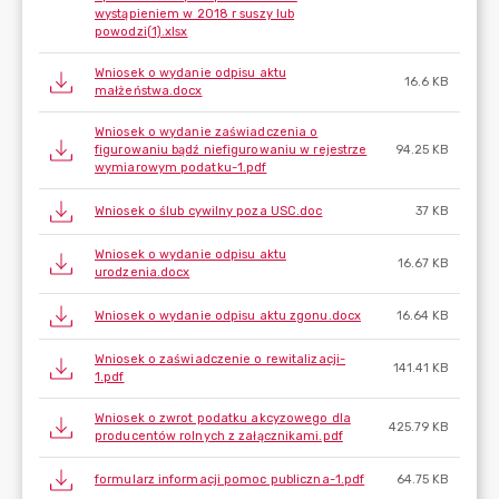
wystąpieniem w 2018 r suszy lub
powodzi(1).xlsx
Wniosek o wydanie odpisu aktu
16.6 KB
małżeństwa.docx
Wniosek o wydanie zaświadczenia o
figurowaniu bądź niefigurowaniu w rejestrze
94.25 KB
wymiarowym podatku-1.pdf
Wniosek o ślub cywilny poza USC.doc
37 KB
Wniosek o wydanie odpisu aktu
16.67 KB
urodzenia.docx
Wniosek o wydanie odpisu aktu zgonu.docx
16.64 KB
Wniosek o zaświadczenie o rewitalizacji-
141.41 KB
1.pdf
Wniosek o zwrot podatku akcyzowego dla
425.79 KB
producentów rolnych z załącznikami.pdf
formularz informacji pomoc publiczna-1.pdf
64.75 KB