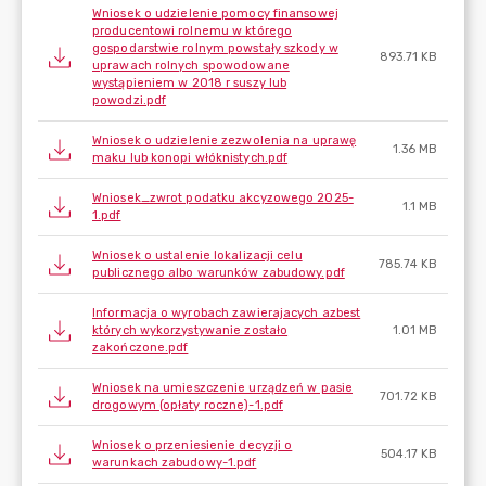
Wniosek o udzielenie pomocy finansowej
producentowi rolnemu w którego
gospodarstwie rolnym powstały szkody w
893.71 KB
uprawach rolnych spowodowane
wystąpieniem w 2018 r suszy lub
powodzi.pdf
Wniosek o udzielenie zezwolenia na uprawę
1.36 MB
maku lub konopi włóknistych.pdf
Wniosek_zwrot podatku akcyzowego 2025-
1.1 MB
1.pdf
Wniosek o ustalenie lokalizacji celu
785.74 KB
publicznego albo warunków zabudowy.pdf
Informacja o wyrobach zawierajacych azbest
których wykorzystywanie zostało
1.01 MB
zakończone.pdf
Wniosek na umieszczenie urządzeń w pasie
701.72 KB
drogowym (opłaty roczne)-1.pdf
Wniosek o przeniesienie decyzji o
504.17 KB
warunkach zabudowy-1.pdf