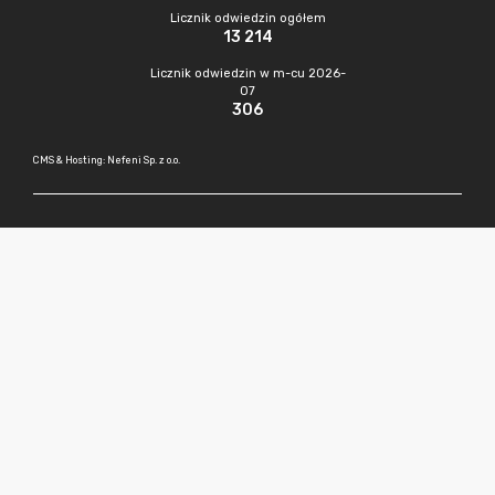
Licznik odwiedzin ogółem
13 214
Licznik odwiedzin w m-cu 2026-
07
306
CMS & Hosting: Nefeni Sp. z o.o.