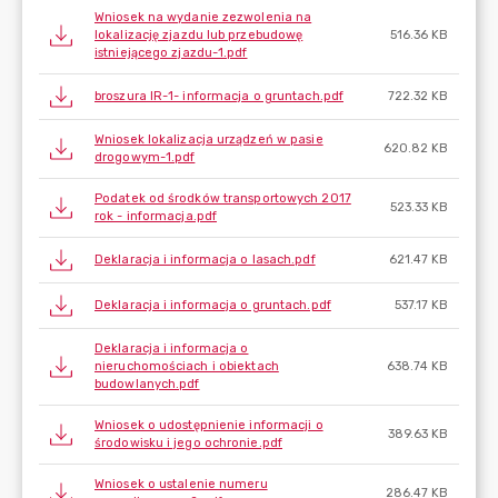
Wniosek na wydanie zezwolenia na
lokalizację zjazdu lub przebudowę
516.36 KB
istniejącego zjazdu-1.pdf
broszura IR-1- informacja o gruntach.pdf
722.32 KB
Wniosek lokalizacja urządzeń w pasie
620.82 KB
drogowym-1.pdf
Podatek od środków transportowych 2017
523.33 KB
rok - informacja.pdf
Deklaracja i informacja o lasach.pdf
621.47 KB
Deklaracja i informacja o gruntach.pdf
537.17 KB
Deklaracja i informacja o
nieruchomościach i obiektach
638.74 KB
budowlanych.pdf
Wniosek o udostępnienie informacji o
389.63 KB
środowisku i jego ochronie.pdf
Wniosek o ustalenie numeru
286.47 KB