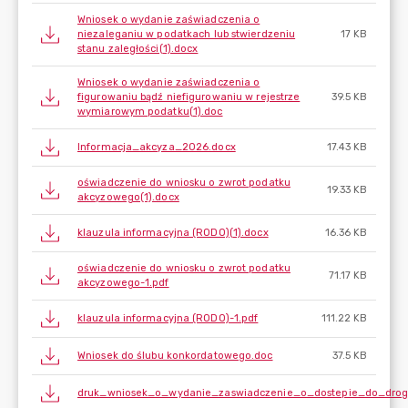
Wniosek o wydanie zaświadczenia o
niezaleganiu w podatkach lub stwierdzeniu
17 KB
stanu zaległości(1).docx
Wniosek o wydanie zaświadczenia o
figurowaniu bądź niefigurowaniu w rejestrze
39.5 KB
wymiarowym podatku(1).doc
Informacja_akcyza_2026.docx
17.43 KB
oświadczenie do wniosku o zwrot podatku
19.33 KB
akcyzowego(1).docx
klauzula informacyjna (RODO)(1).docx
16.36 KB
oświadczenie do wniosku o zwrot podatku
71.17 KB
akcyzowego-1.pdf
klauzula informacyjna (RODO)-1.pdf
111.22 KB
Wniosek do ślubu konkordatowego.doc
37.5 KB
druk_wniosek_o_wydanie_zaswiadczenie_o_dostepie_do_drog