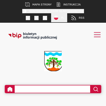
MAPA STRONY
INSTRUKCJA
KONTRAST DLA OSÓB SŁABOWIDZĄCYCH
PL
RSS
biuletyn
informacji publicznej