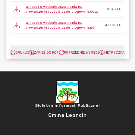
Wniosek o wydanie zezwolenia na
18.48 KB
prowadzenie robót w pasie drogowym.docx
Wniosek o wydanie zezwolenia na
467.05 KB
prowadzenie robót w pasie drogowym.pdf
DRUKUJ
ZAPISZ DO PDF
POPRZEDNIE WERSJE
METRYCZKA
Biuletyn Informacji Publicznej
Gmina Leoncin