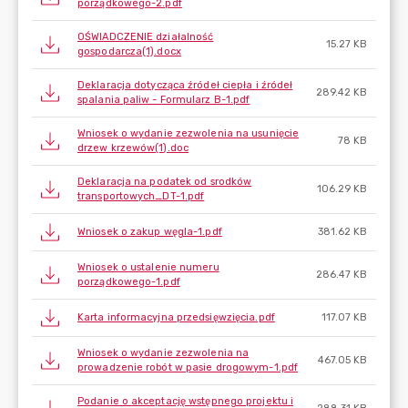
porządkowego-2.pdf
OŚWIADCZENIE działalność
15.27 KB
gospodarcza(1).docx
Deklaracja dotycząca źródeł ciepła i źródeł
289.42 KB
spalania paliw - Formularz B-1.pdf
Wniosek o wydanie zezwolenia na usunięcie
78 KB
drzew krzewów(1).doc
Deklaracja na podatek od srodków
106.29 KB
transportowych_DT-1.pdf
Wniosek o zakup węgla-1.pdf
381.62 KB
Wniosek o ustalenie numeru
286.47 KB
porządkowego-1.pdf
Karta informacyjna przedsięwzięcia.pdf
117.07 KB
Wniosek o wydanie zezwolenia na
467.05 KB
prowadzenie robót w pasie drogowym-1.pdf
Podanie o akceptację wstępnego projektu i