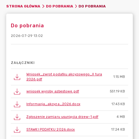
DO POBRANIA
STRONA GŁÓWNA
DO POBRANIA
Do pobrania
2026-07-29 13:02
ZAŁĄCZNIKI
Wniosek_zwrot podatku akcyzowego_II tura
1.15 MB
2026.pdf
wniosek wyroby azbestowe.pdf
551.19 KB
Informacja_akcyza_2026.docx
17.43 KB
Zgłoszenie zamiaru usunięcia drzew-1.pdf
4 MB
STAWKI PODATKU 2026.docx
17.24 KB